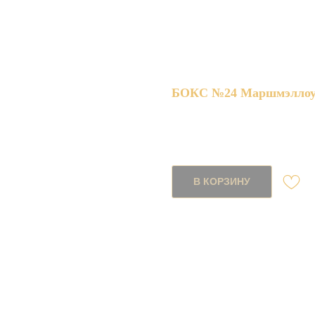
БОКС №24 Маршмэлло
SKU:
044
2990,00
р.
В КОРЗИНУ
Состав:
маршмэллоу
клубника
ананас
шоколадный соус