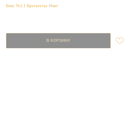
Бокс №2.1 Брускетты 16шт
SKU:
4700,00
р.
В КОРЗИНУ
Начинки:
сёмга слабого посола, соус Цезарь, печеный маринованный перчик
нежный ростбиф, сливочный сыр Креметта, вяленые томаты и
ежевичный соус
авокадо, креветка, сыр Моцарелла и вяленые томаты
сыр Моцарелла, вяленые черри, микрозелень, соус Песто и кедровые
орешки
Ассорти - по 4шт каждого вида.
Weight: 720 g