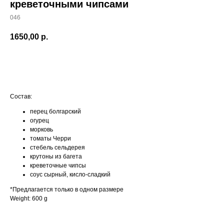
креветочными чипсами
046
1650,00
р.
В КОРЗИНУ
Состав:
перец болгарский
огурец
морковь
томаты Черри
стебель сельдерея
крутоны из багета
креветочные чипсы
соус сырный, кисло-сладкий
*Предлагается только в одном размере
Weight: 600 g