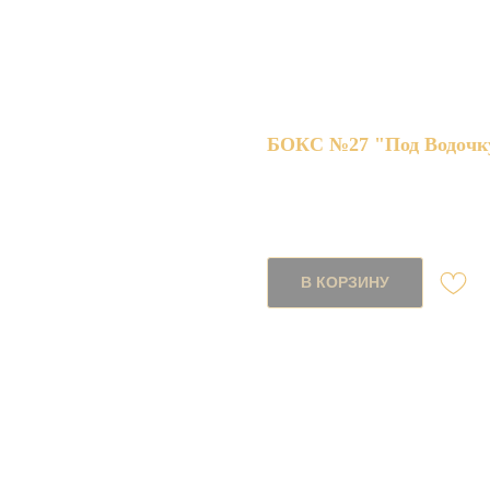
БОКС №27 "Под Водочк
SKU:
047
2390,00
р.
В КОРЗИНУ
Состав:
сало двух видов (солёно
канапе с селёдкой на ч
маринованные огурчики
квашеная капуста с ар
охотничьи колбаски в т